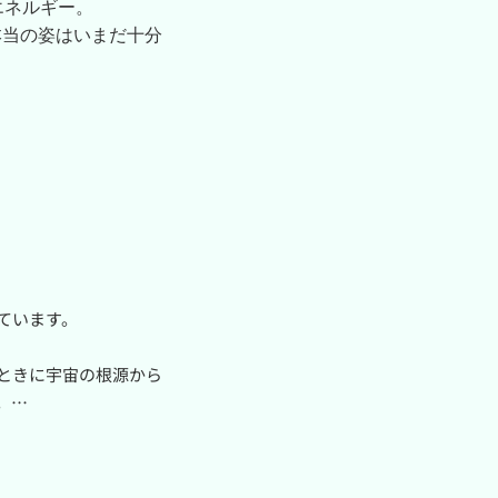
ネルギー。

本当の姿はいまだ十分
証明されたという意味
を世界のすべてとは考
う言葉で見つめてきま
てきた生命観。

間にどのような響き合
います。

ときに宇宙の根源から
れる生命の氣、そして


そくの炎のたとえを交