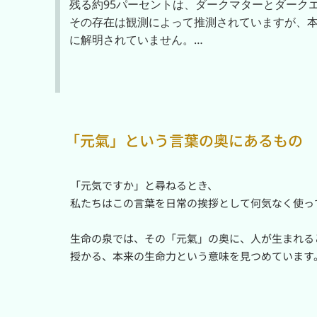
残る約95パーセントは、ダークマターとダークエ
その存在は観測によって推測されていますが、
に解明されていません。

これは、東洋で語られてきた「氣」が科学的に
ではありません。

しかし東洋の智慧もまた、目に見えるものだけ
えず、生命を動かす見えない働きを「氣」とい
「元氣」という言葉の奥にあるもの
した。

科学が探究する未知の宇宙と、東洋の智慧が伝え
「元気ですか」と尋ねるとき、

二つを同じものと決めつけるのではなく、その
私たちはこの言葉を日常の挨拶として何気なく使って
いがあるのかを静かに考えてみます。

生命の泉では、その「元氣」の奥に、人が生まれる
このAI対話では、一元（イルウォン）から生ま
授かる、本来の生命力という意味を見つめています。
精・氣・神という内なる小宇宙について、ろう
えながら、やさしくひも解いていきます。

それを「元皇正氣」と呼びます。
