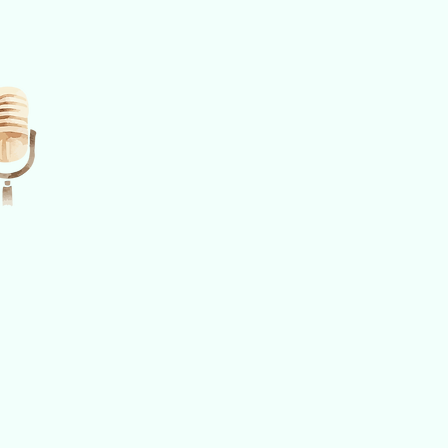
休んでも消えない疲れを一つの手がかりとして、
毎日の食事や睡眠によって養われる後天の氣を「日
自分の生命の根に目を向けてみる時間です。
ば、元皇正氣は、生まれたときから備わる「生命の
にたとえることができます。

ただし、その力は単に消費されていくだけのものでは
日々の心の持ち方や生き方を調え、自分の内なる生
戻すことで、私たちは本来の力を改めて感じ始めます
元氣とは、ただ体調がよいということではなく、自
り、心・体・霊魂が調和している状態。

その意味を、AIの対話を通して一緒に見つめていき